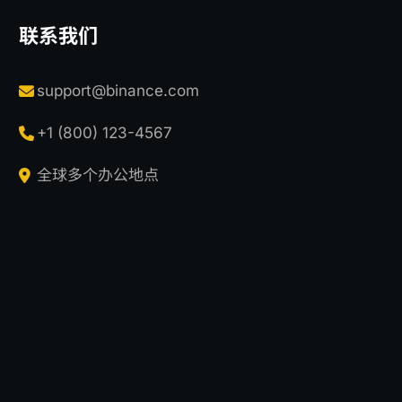
联系我们
support@binance.com
+1 (800) 123-4567
全球多个办公地点