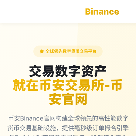
Binance
全球领先数字货币交易平台
交易数字资产
就在币安交易所-币
安官网
币安Binance官网构建全球领先的高性能数字
货币交易基础设施，提供毫秒级订单撮合引擎