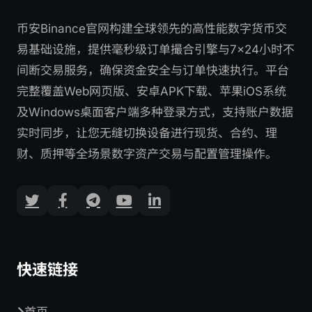
币安Binance官网构建全球领先的高性能数字货币交
易基础设施，提供毫秒级订单撮合引擎与7×24小时不
间断交易服务，确保资金安全与订单快速执行。平台
完整覆盖Web网页版、安卓APK下载、苹果iOS系统
及Windows桌面客户端多种登录方式，支持账户数据
实时同步，让您无缝切换设备进行现货、合约、理
财、质押等全场景数字资产交易与配置管理操作。
快速链接
首页