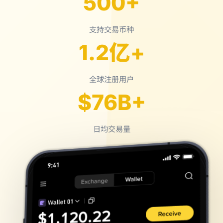
500+
支持交易币种
1.2亿+
全球注册用户
$76B+
日均交易量