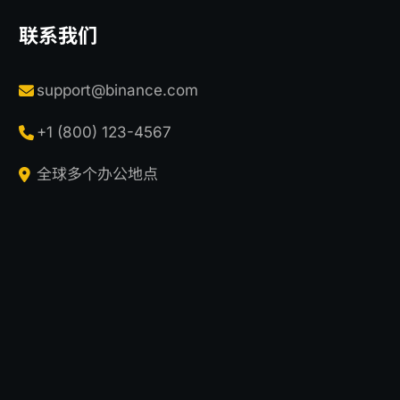
联系我们
support@binance.com
+1 (800) 123-4567
全球多个办公地点