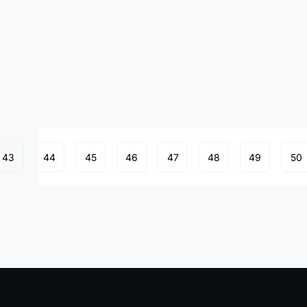
43
44
45
46
47
48
49
50