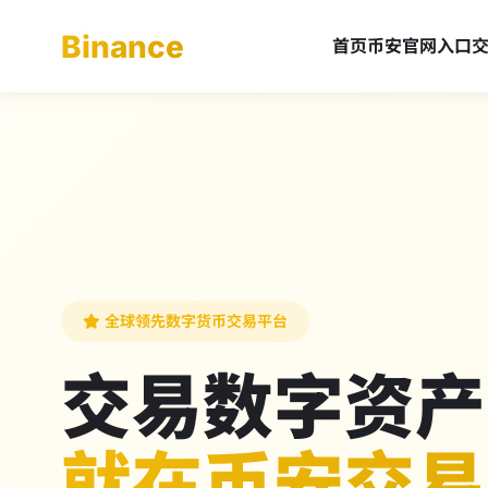
Binance
首页
币安官网入口
全球领先数字货币交易平台
交易数字资产
就在币安交易