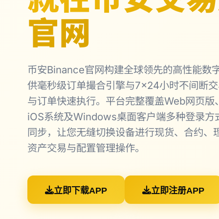
官网
币安Binance官网构建全球领先的高性能
供毫秒级订单撮合引擎与7×24小时不间断
与订单快速执行。平台完整覆盖Web网页版
iOS系统及Windows桌面客户端多种登录
同步，让您无缝切换设备进行现货、合约、
资产交易与配置管理操作。
立即下载APP
立即注册APP