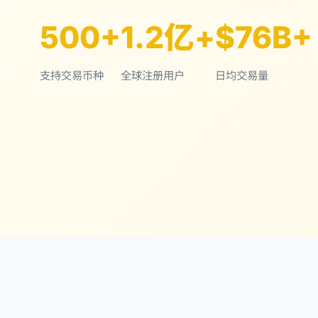
500+
1.2亿+
$76B+
支持交易币种
全球注册用户
日均交易量