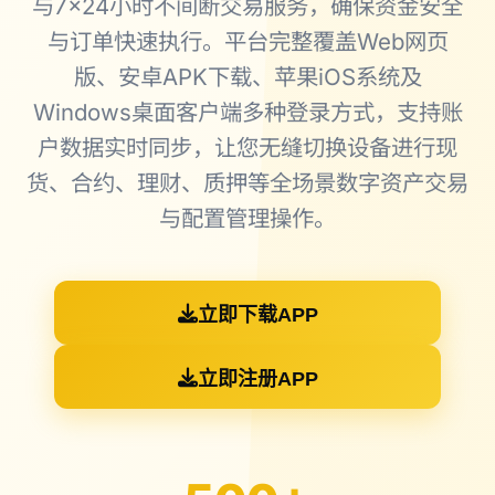
与7×24小时不间断交易服务，确保资金安全
与订单快速执行。平台完整覆盖Web网页
版、安卓APK下载、苹果iOS系统及
Windows桌面客户端多种登录方式，支持账
户数据实时同步，让您无缝切换设备进行现
货、合约、理财、质押等全场景数字资产交易
与配置管理操作。
立即下载APP
立即注册APP