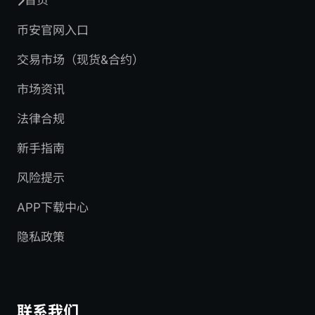
币安官网入口
交易市场（现货&合约）
市场资讯
法律合规
新手指南
风险提示
APP下载中心
隐私政策
联系我们