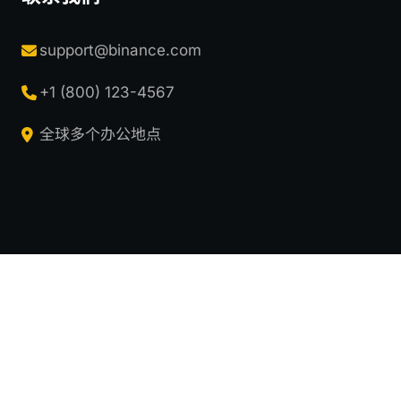
support@binance.com
+1 (800) 123-4567
全球多个办公地点