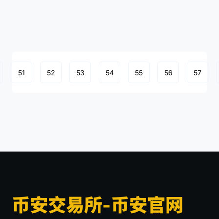
51
52
53
54
55
56
57
币安交易所-币安官网