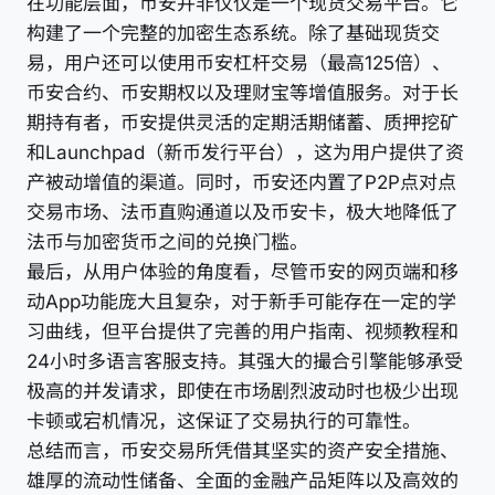
在功能层面，币安并非仅仅是一个现货交易平台。它
构建了一个完整的加密生态系统。除了基础现货交
易，用户还可以使用币安杠杆交易（最高125倍）、
币安合约、币安期权以及理财宝等增值服务。对于长
期持有者，币安提供灵活的定期活期储蓄、质押挖矿
和Launchpad（新币发行平台），这为用户提供了资
产被动增值的渠道。同时，币安还内置了P2P点对点
交易市场、法币直购通道以及币安卡，极大地降低了
法币与加密货币之间的兑换门槛。
最后，从用户体验的角度看，尽管币安的网页端和移
动App功能庞大且复杂，对于新手可能存在一定的学
习曲线，但平台提供了完善的用户指南、视频教程和
24小时多语言客服支持。其强大的撮合引擎能够承受
极高的并发请求，即使在市场剧烈波动时也极少出现
卡顿或宕机情况，这保证了交易执行的可靠性。
总结而言，币安交易所凭借其坚实的资产安全措施、
雄厚的流动性储备、全面的金融产品矩阵以及高效的