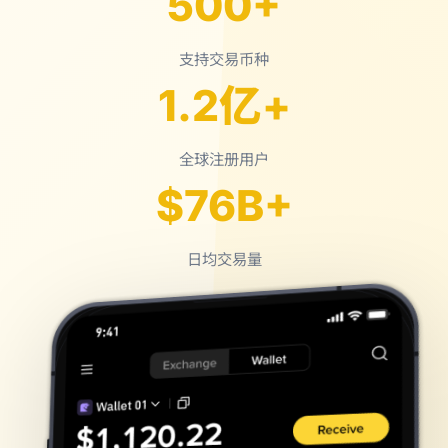
500+
支持交易币种
1.2亿+
全球注册用户
$76B+
日均交易量